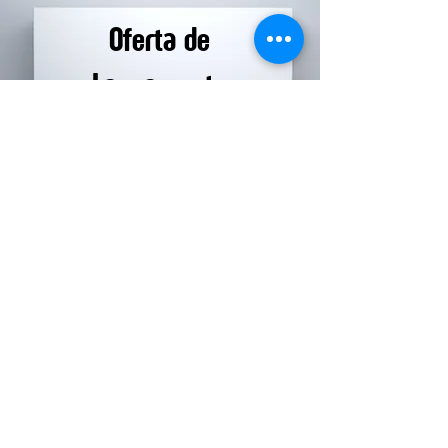
Oferta de
Lançamento
Devolutiva GRÁTIS com
Especialista!
(para as primeiras cem
pessoas)
Fazer o Radar de Vendas 360º AGORA
Veja como fazer