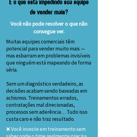
E o que está impedindo sua equipe
de vender mais?
Você não pode resolver o que não
consegue ver.
Muitas equipes comerciais têm
potencial para vender muito mais —
mas esbarram em problemas invisíveis
que ninguém está mapeando de forma
séria.
Sem um diagnóstico verdadeiro, as
decisões acabam sendo baseadas em
achismos. Treinamentos errados,
contratações mal direcionadas,
processos sem aderência… Tudo isso
custa caro e não traz resultado.
❌ Você investe em treinamento sem
saber onde o time realmente precisa