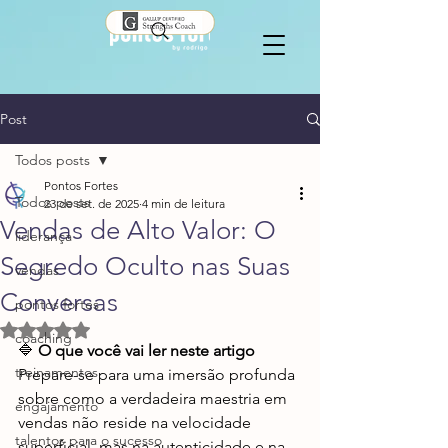
Post
Todos posts
Pontos Fortes
Todos posts
23 de set. de 2025
4 min de leitura
Vendas de Alto Valor: O
liderança
Segredo Oculto nas Suas
vendas
Conversas
pontos fortes
Avaliado com NaN de 5 estrelas.
coaching
🔷 
O que você vai ler neste artigo
treinamentos
Prepare-se para uma imersão profunda 
sobre como a verdadeira maestria em 
engajamento
vendas não reside na velocidade 
talentos para o sucesso
superficial, mas na autenticidade e na 