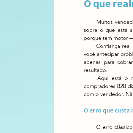
O que rea
	Muitos vendedores acham que confiança significa cumprir promessas e ser honesto 
sobre o que está 
porque tem motor —
	Confiança real em B2B vem de uma entrega consistente de valor percebido. Vem de 
você antecipar prob
apenas para cobrar
resultado.
	Aqui está o número que deveria estar na parede de todo vendedor: 63% dos 
compradores B2B diz
com o vendedor. Nã
O erro que custa 
	O erro clássico é confundir "ter um bom relacionamento" com "gerar lealdade". Um 