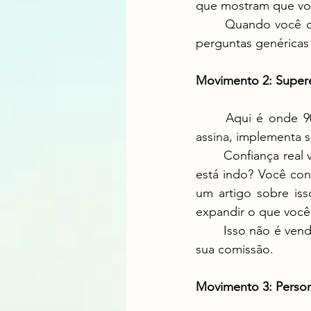
que mostram que voc
	Quando você chega com contexto real, o cliente percebe. Quando você chega com 
perguntas genéricas
Movimento 2: Supere
	Aqui é onde 90% dos vendedores falha. Eles fecham a venda e suem for. O cliente 
assina, implementa s
	Confiança real vem de você estar presente depois. Um mês depois da compra: "Como 
está indo? Você cons
um artigo sobre iss
expandir o que você 
	Isso não é vender. É demonstrar que você se importa com o sucesso dele, não só com 
sua comissão.
Movimento 3: Person