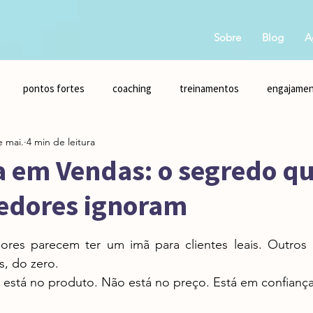
Sobre
Blog
A
pontos fortes
coaching
treinamentos
engajame
e mai.
4 min de leitura
a em Vendas: o segredo q
edores ignoram
 5 estrelas.
, do zero.
o está no produto. Não está no preço. Está em confiança