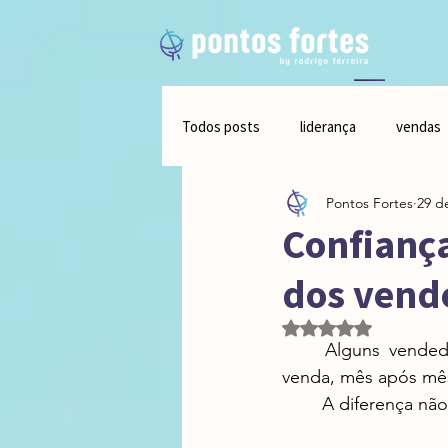
Todos posts
liderança
vendas
Pontos Fortes
29 d
talentos para o sucesso
Confianç
dos vend
Avaliado com NaN de
	Alguns vendedores parecem ter um imã para clientes leais. Outros lutam por cada 
venda, mês após mês
	A diferença nã