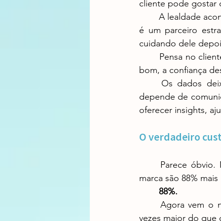
cliente pode gostar 
	A lealdade acontece quando o cliente não apenas confia em você, mas sente que você 
é um parceiro estra
cuidando dele depoi
	Pensa no cliente que se sente abandonado após comprar. Mesmo que o produto seja 
bom, a confiança d
	Os dados deixam isso claro: 78% dos compradores B2B dizem que sua lealdade 
depende de comunicaç
oferecer insights, aj
O verdadeiro cust
	Parece óbvio. Mas observe este número: clientes que confiam de verdade em uma 
marca são 88% mais
88%.
	Agora vem o 
vezes maior do que 