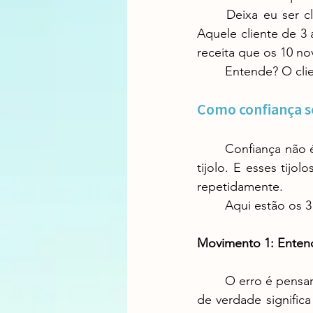
	Deixa eu ser claro: você pode fechar 10 vendas novas ou cuidar de 1 cliente retido. 
Aquele cliente de 3
receita que os 10 no
	Entende? O cli
Como confiança s
	Confiança não é construída com uma reunião ou um email bom. É construída tijolo por 
tijolo. E esses tij
repetidamente.
	Aqui estão os
Movimento 1: Enten
	O erro é pensar que entender significa fazer perguntas na reunião de vendas. Entender 
de verdade significa