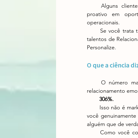
	Alguns clientes querem comunicação frequente e pessoal. Outros querem você 
proativo em oport
operacionais.
	Se você trata todos da mesma forma, você está desperdiçando potencial. Use seus 
talentos de Relacio
Personalize.
O que a ciência d
	O número mais impressionante que encontramos foi este: clientes que têm um 
relacionamento emoc
306%.
	Isso não é marketing. Isso é dados de comportamento real. Um cliente que sente que 
você genuinamente
alguém que de verda
	Como você constrói relacionamento emocional? Consistência. Integridade. Cuidado 