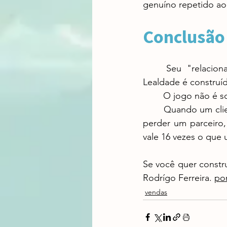
genuíno repetido a
Conclusão
	Seu "relacionamento" com os clientes não gera lealdade se termina na venda. 
Lealdade é construíd
	O jogo não é s
	Quando um cliente sente que você é insubstituível — que tirou você de seu time seria 
perder um parceiro,
vale 16 vezes o que 
Se você quer constr
Rodrígo Ferreira. 
pon
vendas