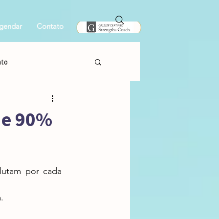
gendar
Contato
nto
ue 90%
.