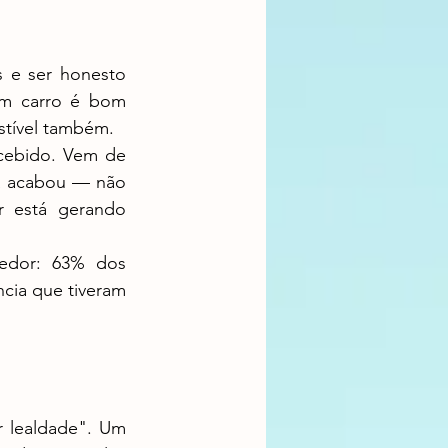
m carro é bom 
tível também.
a acabou — não 
r está gerando 
ia que tiveram 