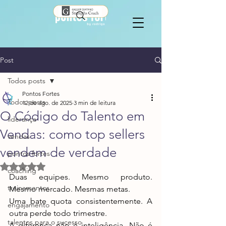
Post
Todos posts
Pontos Fortes
Todos posts
12 de ago. de 2025
3 min de leitura
O Código do Talento em
liderança
Vendas: como top sellers
vendas
vendem de verdade
pontos fortes
Avaliado com NaN de 5 estrelas.
coaching
Duas equipes. Mesmo produto. 
treinamentos
Mesmo mercado. Mesmas metas.
Uma bate quota consistentemente. A 
engajamento
outra perde todo trimestre.
talentos para o sucesso
A diferença não é inteligência. Não é 