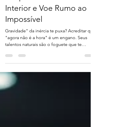
Vendas em Alta:
Desperte seu Astronauta
Interior e Voe Rumo ao
Impossível
Gravidade" da inércia te puxa? Acreditar que
"agora não é a hora" é um engano. Seus
talentos naturais são o foguete que te
impulsiona para voos incríveis, mesmo
quando o cenário externo parece
desfavorável. Que tal usar sua essência para
voar rumo a resultados extraordinários? Você
está pronto para decolar?