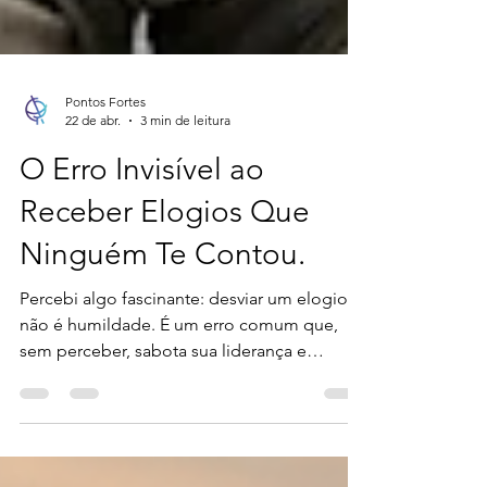
Pontos Fortes
22 de abr.
3 min de leitura
O Erro Invisível ao
Receber Elogios Que
Ninguém Te Contou.
Percebi algo fascinante: desviar um elogio
não é humildade. É um erro comum que,
sem perceber, sabota sua liderança e
desmotiva sua equipe. Estamos tão focados
em dar reconhecimento que esquecemos o
poder de recebê-lo. O que acontece