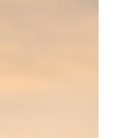
quando você não aceita seu próprio brilho?
Pense nisso.