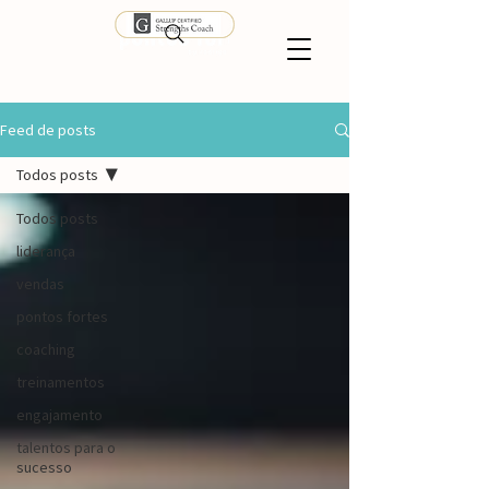
Feed de posts
Todos posts
Todos posts
liderança
vendas
pontos fortes
coaching
treinamentos
engajamento
talentos para o
sucesso