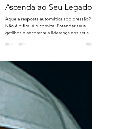
Liderança Autêntica:
Domine Gatilhos e
Ascenda ao Seu Legado
Aquela resposta automática sob pressão?
Não é o fim, é o convite. Entender seus
gatilhos e ancorar sua liderança nos seus
valores e talentos mais profundos. É nessa
pausa que sua autenticidade floresce e você
escolhe seu legado. O que te faz parar e
respirar antes de agir?