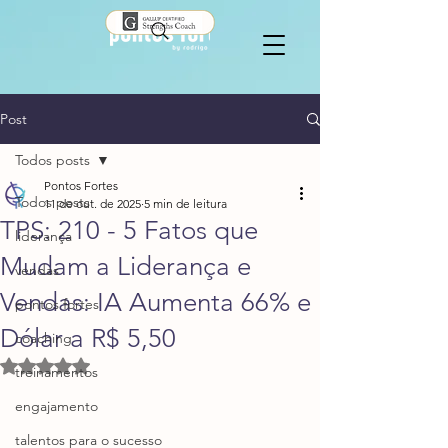
Post
Todos posts
Pontos Fortes
Todos posts
11 de out. de 2025
5 min de leitura
TPS: 210 - 5 Fatos que
liderança
Mudam a Liderança e
vendas
Vendas: IA Aumenta 66% e
pontos fortes
Dólar a R$ 5,50
coaching
Avaliado com NaN de 5 estrelas.
treinamentos
engajamento
talentos para o sucesso