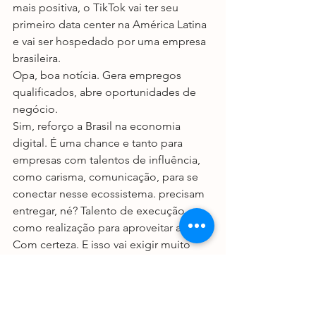
mais positiva, o TikTok vai ter seu 
primeiro data center na América Latina 
e vai ser hospedado por uma empresa 
brasileira.
Opa, boa notícia. Gera empregos 
qualificados, abre oportunidades de 
negócio.
Sim, reforço a Brasil na economia 
digital. É uma chance e tanto para 
empresas com talentos de influência, 
como carisma, comunicação, para se 
conectar nesse ecossistema. precisam 
entregar, né? Talento de execução 
como realização para aproveitar a onda.
Com certeza. E isso vai exigir muito 
desenvolvimento de talentos. O 
talento desenvolvimento dos líderes 
vai ser chave e usar a individualização 
para encaixar as pessoas certas nessas 