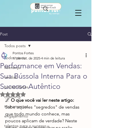
Post
Todos posts
Pontos Fortes
Todos posts
17 de out. de 2025
4 min de leitura
Performance em Vendas:
liderança
Sua Bússola Interna Para o
vendas
Sucesso Autêntico
pontos fortes
Avaliado com NaN de 5 estrelas.
coaching
🌌 
O que você vai ler neste artigo:
treinamentos
Sabe aqueles "segredos" de vendas 
que todo mundo conhece, mas 
engajamento
poucos aplicam de verdade? Neste 
talentos para o sucesso
artigo, vamos mergulhar na razão 