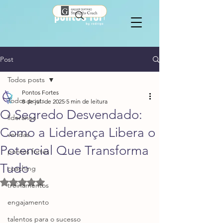
Post
Todos posts
Pontos Fortes
Todos posts
8 de jul. de 2025
5 min de leitura
O Segredo Desvendado:
liderança
Como a Liderança Libera o
vendas
Potencial Que Transforma
pontos fortes
Tudo
coaching
Avaliado com NaN de 5 estrelas.
treinamentos
engajamento
talentos para o sucesso