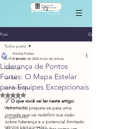
Post
Todos posts
Pontos Fortes
Todos posts
7 de out. de 2025
4 min de leitura
Liderança de Pontos
liderança
Fortes: O Mapa Estelar
vendas
para Equipes Excepcionais
pontos fortes
Avaliado com NaN de 5 estrelas.
coaching
🌌 
O que você vai ler neste artigo:
treinamentos
Astronauta, prepare-se para uma 
jornada que vai redefinir sua visão 
engajamento
sobre liderança e o potencial ilimitado 
talentos para o sucesso
de sua equipe. Descubra como um 