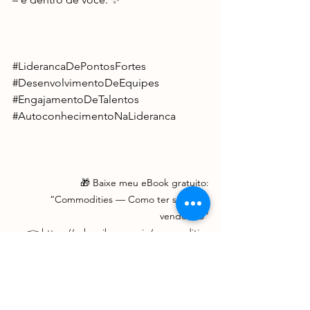
#LiderancaDePontosFortes
#DesenvolvimentoDeEquipes
#EngajamentoDeTalentos
#AutoconhecimentoNaLideranca
🎁 Baixe meu eBook gratuito:
“Commodities — Como ter sucesso 
vendendo”
👉 
https://subscribepage.io/commodities
🚀 Quer desenvolver sua equipe de vendas 
ou liderança com base em ciência 
comportamental e talentos naturais?